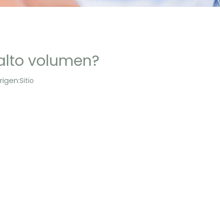
 alto volumen?
igen:
Sitio