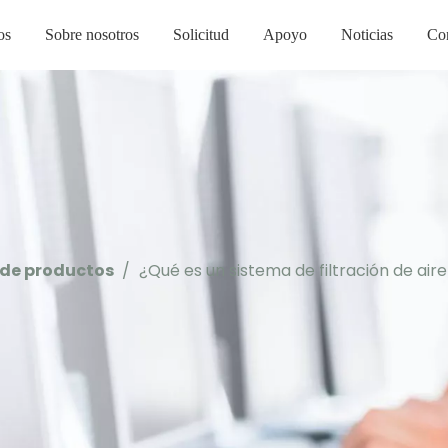
os
Sobre nosotros
Solicitud
Apoyo
Noticias
Co
 de productos
/
¿Qué es un sistema de filtración de air