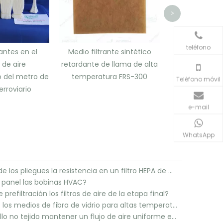
>
teléfono
rantes en el
Medio filtrante sintético
 de aire
retardante de llama de alta
 del metro de
temperatura FRS-300
Teléfono móvil
erroviario
e-mail
WhatsApp
¿Cómo controla el espaciado de los pliegues la resistencia en un filtro HEPA de mini pliegues?
 panel las bobinas HVAC?
efiltración los filtros de aire de la etapa final?
¿Cómo se mantienen estables los medios de fibra de vidrio para altas temperaturas bajo calor?
¿Cómo puede un filtro de bolsillo no tejido mantener un flujo de aire uniforme entre los bolsillos?