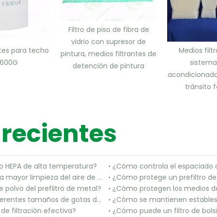
Filtro de piso de fibra de
vidrio con supresor de
ntes para techo
Medios filt
pintura, medios filtrantes de
-600G
sistema
detención de pintura
acondicionado
tránsito f
 recientes
ro HEPA de alta temperatura?
¿Cómo puede un filtro de bolsillo F9 contribuir a una mayor limpieza del aire de suministro?
¿Cómo protege un prefiltro de
polvo del prefiltro de metal?
¿Cómo protegen los medios de pr
¿Cómo captura el medio filtrante Paint Stop los diferentes tamaños de gotas de exceso de pulverización?
de filtración efectiva?