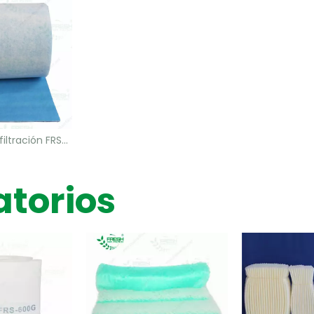
Medios de prefiltración FRS-30
atorios