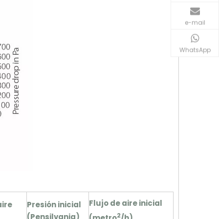
e-mail
WhatsApp
Flujo de aire inicial
aire
Presión inicial
2
(Pensilvania)
(metro
/h)