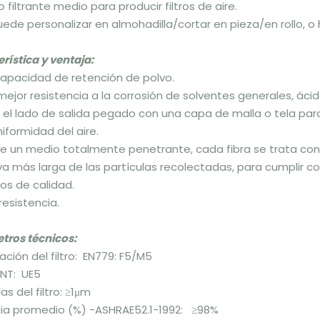
o filtrante medio para producir filtros de aire.
uede personalizar en almohadilla/cortar en pieza/en rollo, o
rística y ventaja:
 capacidad de retención de polvo.
mejor resistencia a la corrosión de solventes generales, ácido
 el lado de salida pegado con una capa de malla o tela para 
niformidad del aire.
ue un medio totalmente penetrante, cada fibra se trata c
a más larga de las partículas recolectadas, para cumplir co
tos de calidad.
 resistencia.
tros técnicos:
cación del filtro: EN779: F5/M5
NT: UE5
as del filtro: ≥1μm
cia promedio (%) -ASHRAE52.1-1992: ≥98%