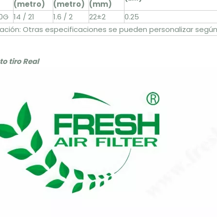
(metro)
(metro)
(mm)
0G
14 / 21
1.6 / 2
22±2
0.25
ación: Otras especificaciones se pueden personalizar segú
o tiro Real