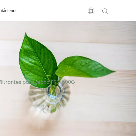
ntáctenos
filtrantes para techo FRS-600G