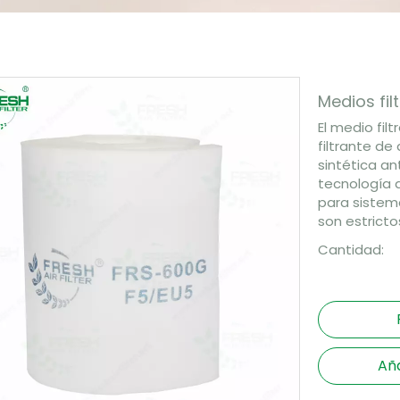
Medios fi
El medio fi
filtrante de
sintética a
tecnología d
para sistema
son estricto
Cantidad:
Aña