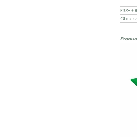
FRS-60
Observ
Product