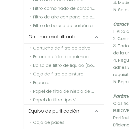
4. Medi
Filtro combinado de carbón activado
5. Se p
Filtro de aire con panel de carbón activado
Caracte
Filtro de bolsillo de carbón activado
1. Alta
Otro material filtrante
2. Con 
3. Todo
Cartucho de filtro de polvo
de la u
Estera de filtro bioquímico
4. Peg
Bolsa de filtro de líquido (bolsa desengrasante)
adhesiv
Caja de filtro de pintura
requisi
5. Baja
Esponja
Papel de filtro de niebla de pintura de rejilla multicapa
Paráme
Papel de filtro tipo V
Clasifi
EUROVE
Equipo de purificación
Partícul
Caja de pases
Eficien