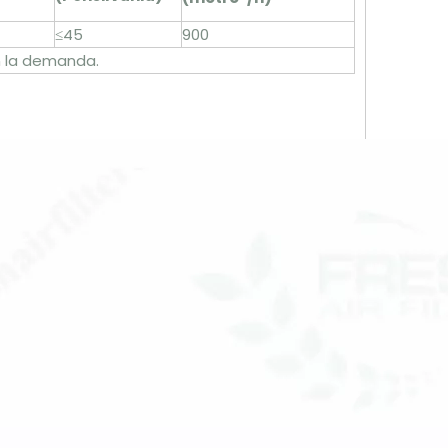
≤45
900
n la demanda.