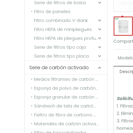
Serie de filtros de bolsa
Filtro de paneles
Filtro combinado V-Bank
Filtro HEPA de minipliegues
Filtro HEPA de pliegues profundos
Comparti
Serie de filtros tipo caja
Serie de filtros tipo placa
Modelo
Serie de carbón activado
Descri
Medios filtrantes de carbón activado de fibra sintética
Esponja de polvo de carbón activado
Esponja granular de carbón activado
Solicit
Sándwich de tela de carbón activado
1. Filt
2. Elim
Fieltro de fibra de carbono activado
3. Filt
Materiales de carbón activado
hornea
Filtro de fotocatalizador