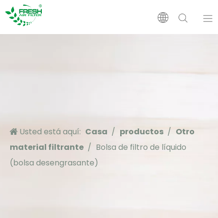
Casa
Productos
Sobre nosotros
Usted está aquí:
Casa
/
productos
/
Otro
Solicitud
material filtrante
/
Bolsa de filtro de líquido
(bolsa desengrasante)
Apoyo
Noticias