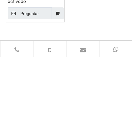
activado
Preguntar
Juntos hagamos un
mundo mejor para el
medio ambiente