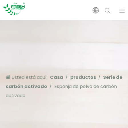
Casa
Productos
Sobre nosotros
Usted está aquí:
Casa
/
productos
/
Serie de
Solicitud
carbón activado
/
Esponja de polvo de carbón
activado
Apoyo
Noticias