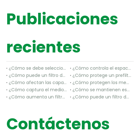
Publicaciones
recientes
¿Cómo se debe seleccionar el sellador para un filtro HEPA de alta temperatura?
¿Cómo controla el espaciado de los pliegues la resistencia en un filtro HEPA de mini pliegues?
¿Cómo puede un filtro de bolsillo F9 contribuir a una mayor limpieza del aire de suministro?
¿Cómo protege un prefiltro de panel las bobinas HVAC?
¿Cómo afectan las capas de malla la capacidad de polvo del prefiltro de metal?
¿Cómo protegen los medios de prefiltración los filtros de aire de la etapa final?
¿Cómo captura el medio filtrante Paint Stop los diferentes tamaños de gotas de exceso de pulverización?
¿Cómo se mantienen estables los medios de fibra de vidrio para altas temperaturas bajo calor?
¿Cómo aumenta un filtro de aire de bolsillo el área de filtración efectiva?
¿Cómo puede un filtro de bolsillo no tejido mantener un flujo de aire uniforme entre los bolsillos?
Contáctenos