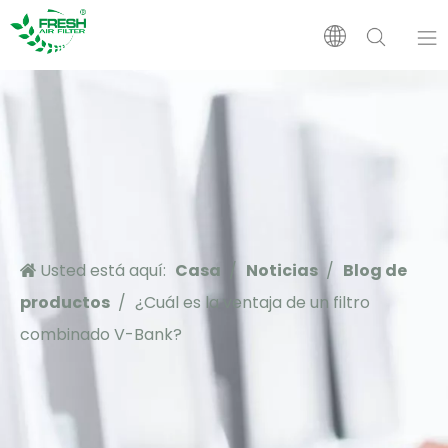
Casa
Productos
Sobre nosotros
Usted está aquí:
Casa
/
Noticias
/
Blog de
Solicitud
productos
/
¿Cuál es la ventaja de un filtro
combinado V-Bank?
Apoyo
Noticias