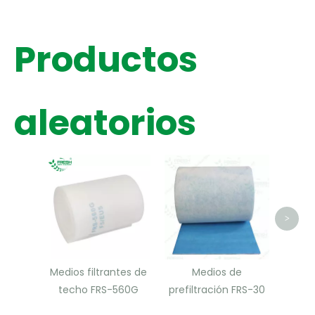
Productos
aleatorios
Cartuc
polv
>
Medios filtrantes de
Medios de
techo FRS-560G
prefiltración FRS-30